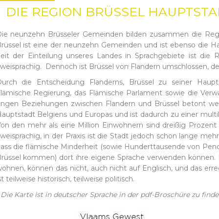
DIE REGION BRÜSSEL HAUPTSTA
ie neunzehn Brüsseler Gemeinden bilden zusammen die Regio
rüssel ist eine der neunzehn Gemeinden und ist ebenso die H
eit der Einteilung unseres Landes in Sprachgebiete ist die Re
weisprachig. Dennoch ist Brüssel von Flandern umschlossen, de
urch die Entscheidung Flanderns, Brüssel zu seiner Hau
lämische Regierung, das Flämische Parlament sowie die Verwal
ngen Beziehungen zwischen Flandern und Brüssel betont wer
auptstadt Belgiens und Europas und ist dadurch zu einer mult
on den mehr als eine Million Einwohnern sind dreißig Prozent ke
weisprachig, in der Praxis ist die Stadt jedoch schon lange mehrs
ass die flämische Minderheit (sowie Hunderttausende von Pendl
rüssel kommen) dort ihre eigene Sprache verwenden können. Di
ohnen, können das nicht, auch nicht auf Englisch, und das err
st teilweise historisch, teilweise politisch.
 Die Karte ist in deutscher Sprache in der pdf-Broschüre zu find