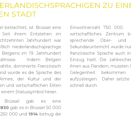
DERLÄNDISCHSPRACHIGEN ZU EIN
EN STADT
l betrachtet, ist Brüssel eine
Einwohnerzahl 750 000. Als
t. Seit ihrem Entstehen im
wirtschaftliches Zentrum 
chtzehnten Jahrhundert war
sprechende Ober- und 
ßlich niederländischsprachige
Sekundarunterricht wurde nur 
Belgiens im 19. Jahrhundert
französische Sprache auch i
hältnisse. Indem Belgien
Einzug hielt. Die zahlreic
 wählte, dominierte Französisch
ihnen aus Flandern, mussten 
 und wurde es die Sprache des
Gelegenheit bekommen w
 Armee, der Kultur und der
aufzusteigen. Daher setzte 
en und wirtschaftlichen Eliten
schnell durch.
u einem Statussymbol heran.
 Brüssel gab es eine
1830
gab es in Brüssel 50 000
 250 000 und
1914
betrug die