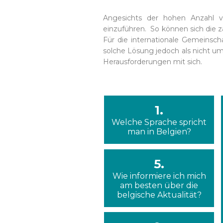
Angesichts der hohen Anzahl vo
einzuführen. So können sich die z
Für die internationale Gemeinsch
solche Lösung jedoch als nicht u
Herausforderungen mit sich.
1.
Welche Sprache spricht
man in Belgien?
5.
Wie informiere ich mich
am besten über die
belgische Aktualität?