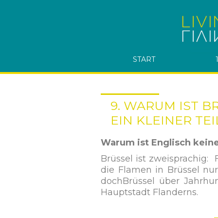
START
9. WARUM IST B
EIN KLEINER TE
Warum ist Englisch keine 
Brüssel ist zweisprachig:
die Flamen in Brüssel nu
dochBrüssel über Jahrhun
Hauptstadt Flanderns.