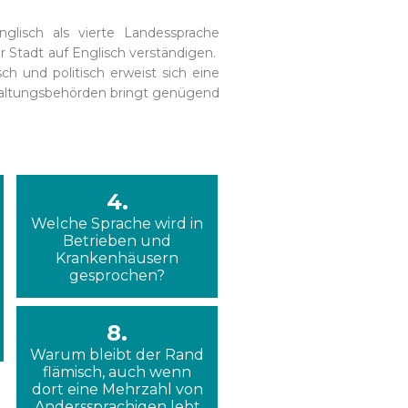
glisch als vierte Landessprache
r Stadt auf Englisch verständigen.
h und politisch erweist sich eine
rwaltungsbehörden bringt genügend
4.
Welche Sprache wird in
Betrieben und
Krankenhäusern
gesprochen?
8.
Warum bleibt der Rand
flämisch, auch wenn
dort eine Mehrzahl von
Anderssprachigen lebt