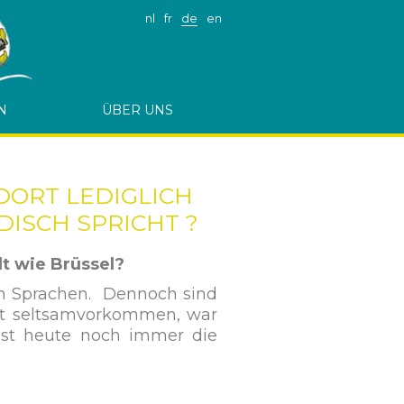
nl
fr
de
en
N
ÜBER UNS
DORT LEDIGLICH
DISCH SPRICHT ?
dt wie Brüssel?
len Sprachen. Dennoch sind
cht seltsamvorkommen, war
 ist heute noch immer die