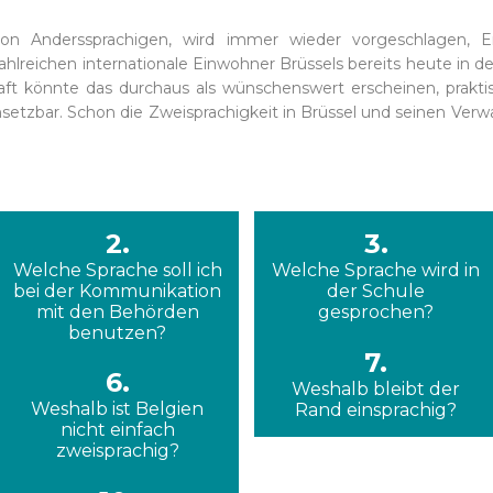
n Anderssprachigen, wird immer wieder vorgeschlagen, En
ahlreichen internationale Einwohner Brüssels bereits heute in de
aft könnte das durchaus als wünschenswert erscheinen, praktisc
msetzbar. Schon die Zweisprachigkeit in Brüssel und seinen Ve
2.
3.
Welche Sprache soll ich
Welche Sprache wird in
bei der Kommunikation
der Schule
mit den Behörden
gesprochen?
benutzen?
7.
6.
Weshalb bleibt der
Weshalb ist Belgien
Rand einsprachig?
nicht einfach
zweisprachig?