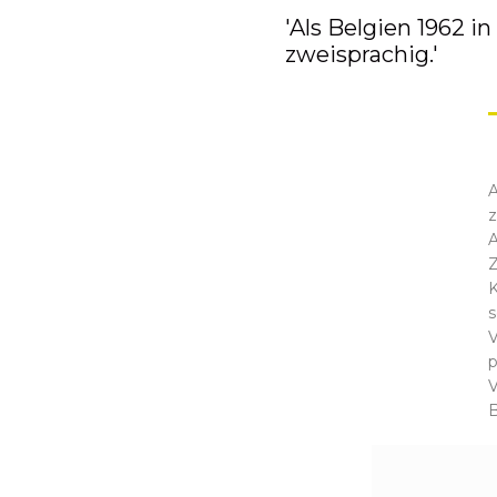
'Als Belgien 1962 in
zweisprachig.'
A
z
Z
K
s
V
p
B