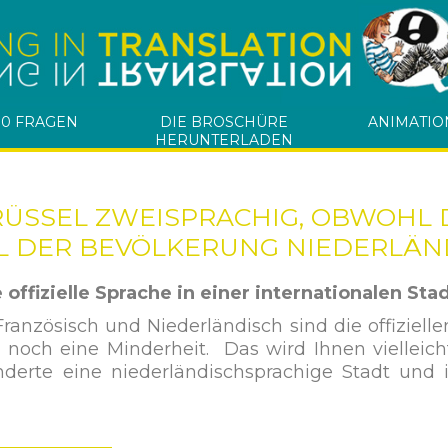
10 FRAGEN
DIE BROSCHÜRE
ANIMATIO
HERUNTERLADEN
RÜSSEL ZWEISPRACHIG, OBWOHL 
IL DER BEVÖLKERUNG NIEDERLÄN
offizielle Sprache in einer internationalen Sta
 Französisch und Niederländisch sind die offiziel
r noch eine Minderheit. Das wird Ihnen viellei
derte eine niederländischsprachige Stadt und