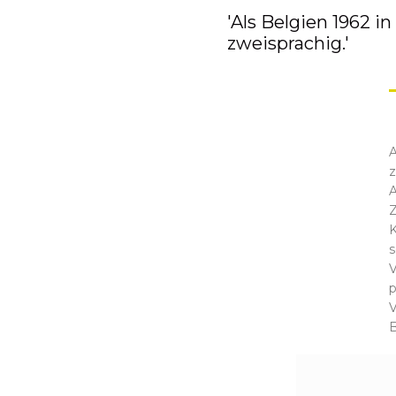
'Als Belgien 1962 in
zweisprachig.'
A
z
Z
K
s
V
p
B