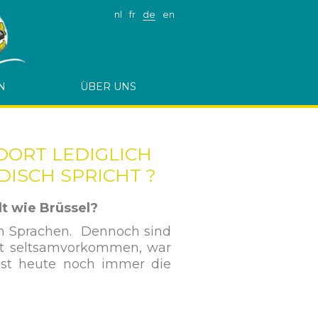
nl
fr
de
en
N
ÜBER UNS
DORT LEDIGLICH
DISCH SPRICHT ?
dt wie Brüssel?
len Sprachen. Dennoch sind
cht seltsamvorkommen, war
 ist heute noch immer die