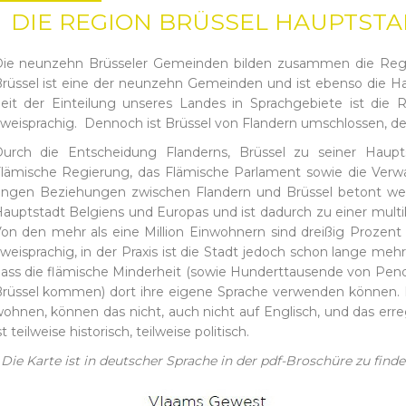
DIE REGION BRÜSSEL HAUPTSTA
ie neunzehn Brüsseler Gemeinden bilden zusammen die Regio
rüssel ist eine der neunzehn Gemeinden und ist ebenso die H
eit der Einteilung unseres Landes in Sprachgebiete ist die Re
weisprachig. Dennoch ist Brüssel von Flandern umschlossen, de
urch die Entscheidung Flanderns, Brüssel zu seiner Hau
lämische Regierung, das Flämische Parlament sowie die Verwal
ngen Beziehungen zwischen Flandern und Brüssel betont wer
auptstadt Belgiens und Europas und ist dadurch zu einer mult
on den mehr als eine Million Einwohnern sind dreißig Prozent ke
weisprachig, in der Praxis ist die Stadt jedoch schon lange mehrs
ass die flämische Minderheit (sowie Hunderttausende von Pendl
rüssel kommen) dort ihre eigene Sprache verwenden können. Di
ohnen, können das nicht, auch nicht auf Englisch, und das err
st teilweise historisch, teilweise politisch.
 Die Karte ist in deutscher Sprache in der pdf-Broschüre zu find