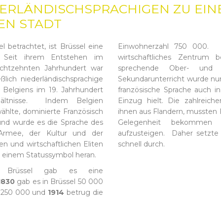
DERLÄNDISCHSPRACHIGEN ZU EIN
EN STADT
l betrachtet, ist Brüssel eine
Einwohnerzahl 750 000. Als
t. Seit ihrem Entstehen im
wirtschaftliches Zentrum 
chtzehnten Jahrhundert war
sprechende Ober- und 
ßlich niederländischsprachige
Sekundarunterricht wurde nur 
Belgiens im 19. Jahrhundert
französische Sprache auch i
hältnisse. Indem Belgien
Einzug hielt. Die zahlreic
 wählte, dominierte Französisch
ihnen aus Flandern, mussten 
 und wurde es die Sprache des
Gelegenheit bekommen w
 Armee, der Kultur und der
aufzusteigen. Daher setzte 
en und wirtschaftlichen Eliten
schnell durch.
u einem Statussymbol heran.
 Brüssel gab es eine
1830
gab es in Brüssel 50 000
 250 000 und
1914
betrug die