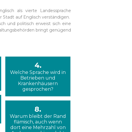
glisch als vierte Landessprache
r Stadt auf Englisch verständigen.
h und politisch erweist sich eine
rwaltungsbehörden bringt genügend
4.
Welche Sprache wird in
Betrieben und
Krankenhäusern
gesprochen?
8.
Warum bleibt der Rand
flämisch, auch wenn
dort eine Mehrzahl von