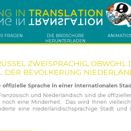
10 FRAGEN
DIE BROSCHÜRE
ANIMATIO
HERUNTERLADEN
RÜSSEL ZWEISPRACHIG, OBWOHL 
IL DER BEVÖLKERUNG NIEDERLÄN
offizielle Sprache in einer internationalen Sta
 Französisch und Niederländisch sind die offiziel
r noch eine Minderheit. Das wird Ihnen viellei
derte eine niederländischsprachige Stadt und