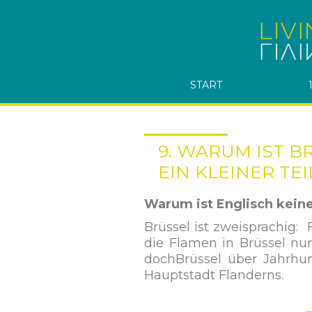
START
9. WARUM IST B
EIN KLEINER TE
Warum ist Englisch keine 
Brüssel ist zweisprachig:
die Flamen in Brüssel nu
dochBrüssel über Jahrhun
Hauptstadt Flanderns.