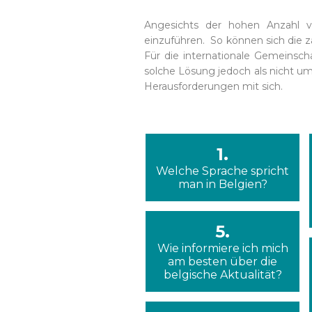
Angesichts der hohen Anzahl vo
einzuführen. So können sich die z
Für die internationale Gemeinsch
solche Lösung jedoch als nicht u
Herausforderungen mit sich.
1.
Welche Sprache spricht
man in Belgien?
5.
Wie informiere ich mich
am besten über die
belgische Aktualität?