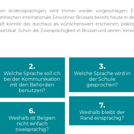
n Anderssprachigen, wird immer wieder vorgeschlagen, En
ahlreichen internationale Einwohner Brüssels bereits heute in de
aft könnte das durchaus als wünschenswert erscheinen, praktisc
msetzbar. Schon die Zweisprachigkeit in Brüssel und seinen Ve
2.
3.
Welche Sprache soll ich
Welche Sprache wird in
bei der Kommunikation
der Schule
mit den Behörden
gesprochen?
benutzen?
7.
6.
Weshalb bleibt der
Weshalb ist Belgien
Rand einsprachig?
nicht einfach
zweisprachig?