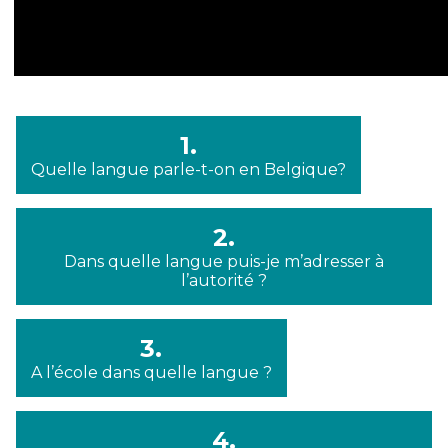
1.
Quelle langue parle-t-on en Belgique?
2.
Dans quelle langue puis-je m’adresser à
l’autorité ?
3.
A l’école dans quelle langue ?
4.